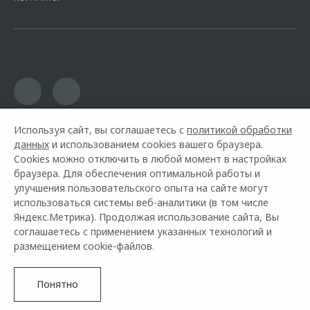
16.01.2015. Предложение ограничено и не является публичной
офертой.
Используя сайт, вы соглашаетесь с
политикой обработки
данных
и использованием cookies вашего браузера.
Cookies можно отключить в любой момент в настройках
браузера. Для обеспечения оптимальной работы и
улучшения пользовательского опыта на сайте могут
использоваться системы веб-аналитики (в том числе
Горячая линия OMODA:
+7 (471) 272-37-00
Яндекс.Метрика). Продолжая использование сайта, Вы
соглашаетесь с применением указанных технологий и
© 2026 Ринг Курск
размещением cookie-файлов.
Модельный ряд
Архивные модели
Контакты
Правовая информация
Понятно