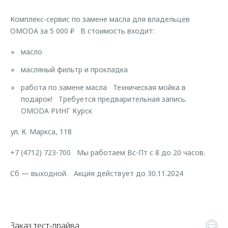
Страхование
Клиентская поддержка
Обратная связь
Комплекс-сервис по замене масла для владельцев
Кредитный калькулятор
O&J Автоклуб
OMODA за 5 000 ₽ В стоимость входит:
Аксессуары
Клуб владельцев OMODA
масло
Одежда и сувениры
Приложение O&J
масляный фильтр и прокладка
Оригинальные аксессуары
Аксессуары
работа по замене масла Техническая мойка в
Запчасти
подарок! Требуется предварительная запись.
Одежда и сувениры
OMODA РИНГ Курск
Трейд-ин
Оригинальные аксессуары
ул. К. Маркса, 118
Калькулятор трейд-ин
Запчасти
+7 (4712) 723-700 Мы работаем Вс-Пт с 8 до 20 часов.
Сб — выходной. Акция действует до 30.11.2024
Заказ тест-драйва