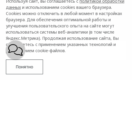
Используя сайт, вы соглашаетесь с
политикой обработки
данных
и использованием cookies вашего браузера.
8-800-600-1-888
Cookies можно отключить в любой момент в настройках
браузера. Для обеспечения оптимальной работы и
улучшения пользовательского опыта на сайте могут
Активируйте услугу в приложении в течение 30 дней
использоваться системы веб-аналитики (в том числе
после покупки автомобиля или ТО
Яндекс.Метрика). Продолжая использование сайта, Вы
соглашаетесь с применением указанных технологий и
Смотреть услуги
Скачать
размещением cookie-файлов.
программы
приложение
Понятно
ПОМОЩЬ НА ДОРОГАХ OMODA
Новое поколение
OMODA C5
Помощь на дорогах для Вас 24 часа в сутки, 365 дней в
году².
Управляй будущим