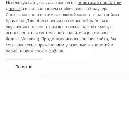
Используя сайт, вы соглашаетесь с
политикой обработки
данных
и использованием cookies вашего браузера.
OMODA КРЕДИТ
Cookies можно отключить в любой момент в настройках
браузера. Для обеспечения оптимальной работы и
улучшения пользовательского опыта на сайте могут
Специальные кредитные программы на автомобили
использоваться системы веб-аналитики (в том числе
OMODA
Яндекс.Метрика). Продолжая использование сайта, Вы
соглашаетесь с применением указанных технологий и
размещением cookie-файлов.
Смотреть программы
Понятно
Специальные финансовые программы дают возможность
купить любой автомобиль марки OMODA на самых
выгодных условиях, подобрав рассрочку или кредит,
идеально подходящие именно вам.