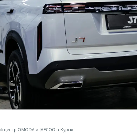
й центр OMODA и JAECOO в Курске!