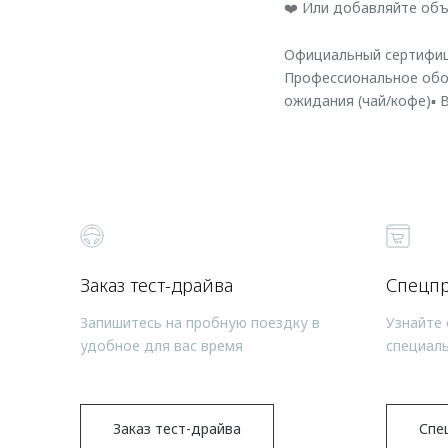
❤️ Или добавляйте объ
Официальный сертифици
Профессиональное обор
ожидания (чай/кофе)▪️ В
Заказ тест-драйва
Спецп
Запишитесь на пробную поездку в
Узнайте 
удобное для вас время
специал
Заказ тест-драйва
Спе