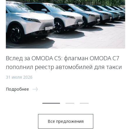
Вслед за OMODA C5: флагман OMODA C7
С
пополнил реестр автомобилей для такси
п
а
31 июля 2026
5 
Подробнее
По
Все предложения