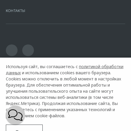
7728168971 ОГРН 1027700067328 место нахождение 107078, г.
Москва, ул. Каланчевская, д. 27. Ген.лицензия ЦБ РФ № 1326 от
КОНТАКТЫ
16.01.2015. Предложение ограничено и не является публичной
офертой.
Используя сайт, вы соглашаетесь с
политикой обработки
данных
и использованием cookies вашего браузера.
Cookies можно отключить в любой момент в настройках
браузера. Для обеспечения оптимальной работы и
улучшения пользовательского опыта на сайте могут
использоваться системы веб-аналитики (в том числе
Горячая линия OMODA:
+7 (471) 272-37-00
Яндекс.Метрика). Продолжая использование сайта, Вы
соглашаетесь с применением указанных технологий и
© 2026 Ринг Курск
размещением cookie-файлов.
Модельный ряд
Архивные модели
Контакты
Правовая информация