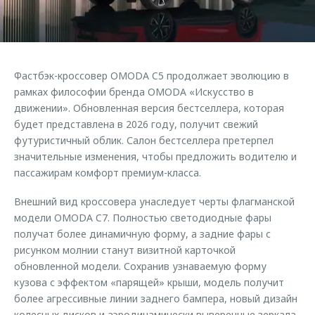
Страхование
Клиентская поддержка
Обратная связь
Кредитный калькулятор
O&J Автоклуб
Аксессуары
Клуб владельцев OMODA
Фастбэк-кроссовер OMODA C5 продолжает эволюцию в
Одежда и сувениры
Приложение O&J
рамках философии бренда OMODA «Искусство в
Оригинальные аксессуары
движении». Обновленная версия бестселлера, которая
Аксессуары
будет представлена в 2026 году, получит свежий
Запчасти
футуристичный облик. Салон бестселлера претерпел
Одежда и сувениры
значительные изменения, чтобы предложить водителю и
Трейд-ин
Оригинальные аксессуары
пассажирам комфорт премиум-класса.
Калькулятор трейд-ин
Запчасти
Внешний вид кроссовера унаследует черты флагманской
модели OMODA C7. Полностью светодиодные фары
получат более динамичную форму, а задние фары с
рисунком молнии станут визитной карточкой
обновленной модели. Сохранив узнаваемую форму
кузова с эффектом «парящей» крыши, модель получит
более агрессивные линии заднего бампера, новый дизайн
колесных дисков и аэродинамически выверенные зеркала.