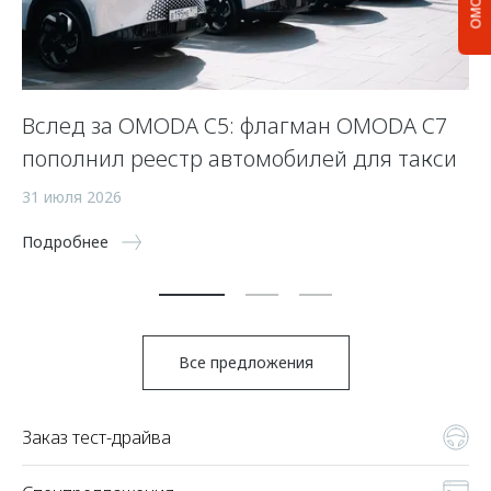
Вслед за OMODA C5: флагман OMODA C7
С
пополнил реестр автомобилей для такси
п
а
31 июля 2026
5 
Подробнее
По
Все предложения
Заказ тест-драйва