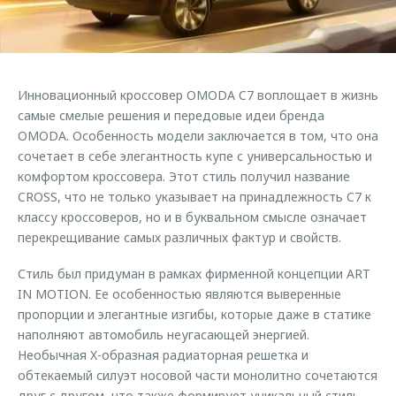
Страхование
Клиентская поддержка
Обратная связь
Кредитный калькулятор
O&J Автоклуб
Аксессуары
Клуб владельцев OMODA
Инновационный кроссовер OMODA C7 воплощает в жизнь
Одежда и сувениры
Приложение O&J
самые смелые решения и передовые идеи бренда
Оригинальные аксессуары
OMODA. Особенность модели заключается в том, что она
Аксессуары
сочетает в себе элегантность купе с универсальностью и
Запчасти
комфортом кроссовера. Этот стиль получил название
Одежда и сувениры
CROSS, что не только указывает на принадлежность C7 к
Трейд-ин
Оригинальные аксессуары
классу кроссоверов, но и в буквальном смысле означает
Калькулятор трейд-ин
Запчасти
перекрещивание самых различных фактур и свойств.
Стиль был придуман в рамках фирменной концепции ART
IN MOTION. Ее особенностью являются выверенные
пропорции и элегантные изгибы, которые даже в статике
наполняют автомобиль неугасающей энергией.
Необычная X-образная радиаторная решетка и
обтекаемый силуэт носовой части монолитно сочетаются
друг с другом, что также формирует уникальный стиль