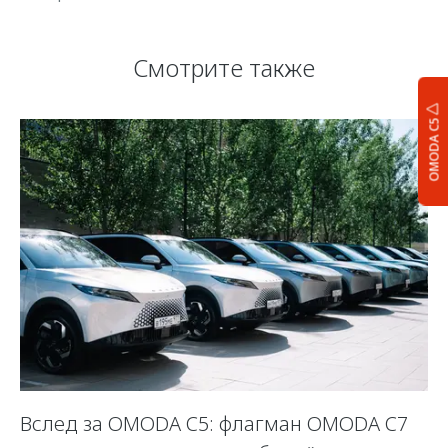
Смотрите также
OMODA C5
Вслед за OMODA C5: флагман OMODA C7
С