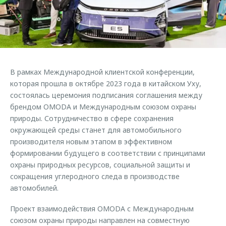
Страхование
Клиентская поддержка
Обратная связь
Кредитный калькулятор
O&J Автоклуб
Аксессуары
Клуб владельцев OMODA
Одежда и сувениры
Приложение O&J
В рамках Международной клиентской конференции,
Оригинальные аксессуары
которая прошла в октябре 2023 года в китайском Уху,
Аксессуары
Запчасти
состоялась церемония подписания соглашения между
Одежда и сувениры
брендом OMODA и Международным союзом охраны
Трейд-ин
Оригинальные аксессуары
природы. Сотрудничество в сфере сохранения
окружающей среды станет для автомобильного
Калькулятор трейд-ин
Запчасти
производителя новым этапом в эффективном
формировании будущего в соответствии с принципами
охраны природных ресурсов, социальной защиты и
сокращения углеродного следа в производстве
автомобилей.
Проект взаимодействия OMODA с Международным
союзом охраны природы направлен на совместную