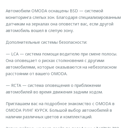
Страхование
Клиентская поддержка
Обратная связь
Автомобили OMODA оснащены BSD — системой
Кредитный калькулятор
O&J Автоклуб
мониторинга слепых зон. Благодаря специализированным
датчикам на зеркалах она оповестит вас, если другой
Аксессуары
Клуб владельцев OMODA
автомобиль вошел в слепую зону.
Одежда и сувениры
Приложение O&J
Дополнительные системы безопасности:
Оригинальные аксессуары
Аксессуары
Запчасти
— LCA — система помощи водителю при смене полосы.
Одежда и сувениры
Она оповещает о рисках столкновения с другими
Трейд-ин
Оригинальные аксессуары
автомобилями, которые оказываются на небезопасном
расстоянии от вашего OMODA.
Калькулятор трейд-ин
Запчасти
— RCTA — система оповещения о приближении
автомобилей во время движения задним ходом.
Приглашаем вас на подробное знакомство с OMODA в
OMODA РИНГ КУРСК. Большой выбор автомобилей в
наличии различных цветов и комплектаций.