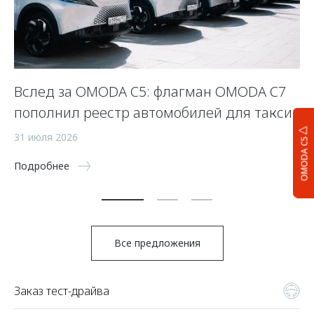
Вслед за OMODA C5: флагман OMODA C7
С
пополнил реестр автомобилей для такси
п
а
31 июля 2026
OMODA C5
5 
Подробнее
По
Все предложения
Заказ тест-драйва