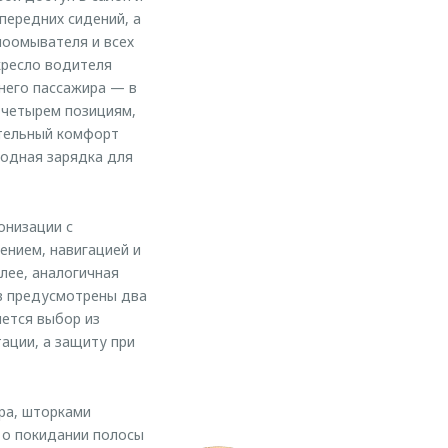
передних сидений, а
лоомывателя и всех
кресло водителя
него пассажира — в
 четырем позициям,
тельный комфорт
одная зарядка для
онизации с
ением, навигацией и
лее, аналогичная
ов предусмотрены два
яется выбор из
ации, а защиту при
ра, шторками
 о покидании полосы