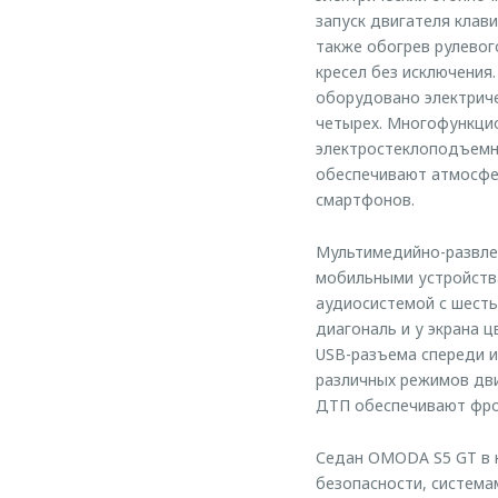
запуск двигателя клав
также обогрев рулевог
кресел без исключения
оборудовано электриче
четырех. Многофункцио
электростеклоподъемн
обеспечивают атмосфе
смартфонов.
Мультимедийно-развлек
мобильными устройства
аудиосистемой с шесть
диагональ и у экрана 
USB-разъема спереди и
различных режимов дви
ДТП обеспечивают фро
Седан OMODA S5 GT в к
безопасности, система