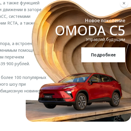
, а также функцией
и движении в заторе
ACC, системами
Новое поколение
ии RCTA, а также
OMODA C5
Управляй будущим
пора, а встроенный
заменимым помощником
Подробнее
OMODA C5
ым перечнем
39 900 рублей.
 более 100 популярных
ного шоу при
мбициозную новинку,