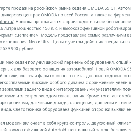
арте продаж на российском рынке седана OMODA S5 GT. Автом
 дилерских центрах OMODA по всей России, а также на фирмен
ine.ru/
. Новинка предлагается с производительным бензиновы
6 литра мощностью 150 л. с. и высокоэффективной роботизиро
окрым» сцеплением. Модель представлена семью различными в
х исполнения: Neo и Ultra. Цены с учетом действия специальны
 539 900 рублей.
ии Neo седан получил широкий перечень оборудования, опций 
ктерных для базового оснащения автомобилей. Новый OMODA S
 оптики, включая фары головного света, дневные ходовые огни
егкосплавными дисками особого дизайна с оранжевыми увели
 зеркалами заднего вида с интегрированными указателями пов
ровками и электроприводом складывания. Кроме того, автомоб
арктрониками, датчиками дождя, освещения, давления и темпе
 вида. Светотехника оборудована функцией отсрочки выключен
л модели включает в себя круиз-контроль, двухзонный климат
ный тормоз с функцией AutoHold, центральный замок, бесключев