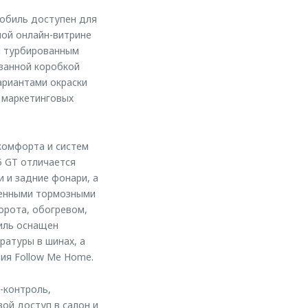
обиль доступен для
ной онлайн-витрине
м турбированным
ванной коробкой
ариантами окраски
х маркетинговых
комфорта и систем
5 GT отличается
 и задние фонари, а
ченными тормозными
орота, обогревом,
иль оснащен
ратуры в шинах, а
ия Follow Me Home.
-контроль,
ой доступ в салон и