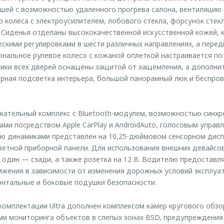
ишей с возможностью удаленного прогрева салона, вентиляцию 
о колеса с электроусилителем, лобового стекла, форсунок стек
. Сиденья отделаны высококачественной искусственной кожей, 
скими регулировками в шести различных направлениях, а перед
нальное рулевое колесо с кожаной оплеткой настраивается по
ики всех дверей оснащены защитой от защемления, а дополни
рная подсветка интерьера, большой панорамный люк и беспров
ательный комплекс с Bluetooth-модулем, возможностью синхр
ми посредством Apple CarPlay и AndroidAuto, голосовым управл
ю динамиками представлен на 10,25-дюймовом сенсорном дисп
цветной приборной панели. Для использования внешних девайс
 один — сзади, а также розетка на 12 В. Водителю предоставл
жения в зависимости от изменения дорожных условий эксплуат
нтальные и боковые подушки безопасности.
омплектации Ultra дополнен комплексом камер кругового обзо
ми мониторинга объектов в слепых зонах BSD, предупреждения