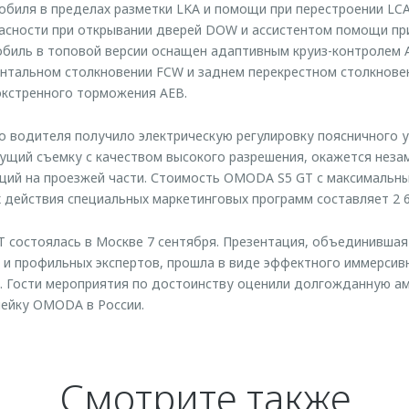
биля в пределах разметки LKA и помощи при перестроении LCA
асности при открывании дверей DOW и ассистентом помощи пр
мобиль в топовой версии оснащен адаптивным круиз-контролем 
тальном столкновении FCW и заднем перекрестном столкновен
экстренного торможения AEB.
о водителя получило электрическую регулировку поясничного у
дущий съемку с качеством высокого разрешения, окажется не
аций на проезжей части. Стоимость OMODA S5 GT с максимальн
 действия специальных маркетинговых программ составляет 2 6
состоялась в Москве 7 сентября. Презентация, объединившая
 и профильных экспертов, прошла в виде эффектного иммерсив
. Гости мероприятия по достоинству оценили долгожданную а
нейку OMODA в России.
Смотрите также