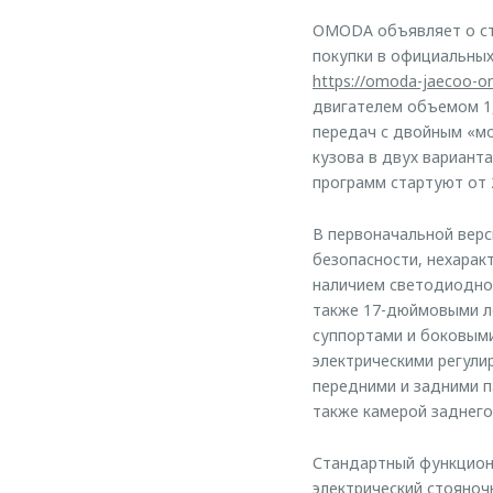
OMODA объявляет о ст
покупки в официальных
https://omoda-jaecoo-onl
двигателем объемом 1,
передач с двойным «м
кузова в двух варианта
программ стартуют от 2
В первоначальной верс
безопасности, нехара
наличием светодиодной
также 17-дюймовыми л
суппортами и боковыми
электрическими регули
передними и задними п
также камерой заднего
Стандартный функциона
электрический стояноч