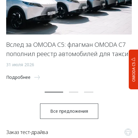
Вслед за OMODA C5: флагман OMODA C7
С
пополнил реестр автомобилей для такси
п
а
31 июля 2026
OMODA C5
5 
Подробнее
По
Все предложения
Заказ тест-драйва