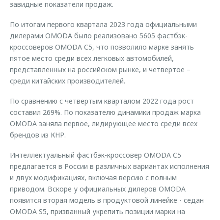
завидные показатели продаж.
Страхование
Клиентская поддержка
Обратная связь
Кредитный калькулятор
По итогам первого квартала 2023 года официальными
O&J Автоклуб
дилерами OMODA было реализовано 5605 фастбэк-
Аксессуары
Клуб владельцев OMODA
кроссоверов OMODA C5, что позволило марке занять
пятое место среди всех легковых автомобилей,
Одежда и сувениры
Приложение O&J
представленных на российском рынке, и четвертое –
Оригинальные аксессуары
среди китайских производителей.
Аксессуары
Запчасти
Одежда и сувениры
По сравнению с четвертым кварталом 2022 года рост
Трейд-ин
составил 269%. По показателю динамики продаж марка
Оригинальные аксессуары
OMODA заняла первое, лидирующее место среди всех
Калькулятор трейд-ин
Запчасти
брендов из КНР.
Интеллектуальный фастбэк-кроссовер OMODA C5
предлагается в России в различных вариантах исполнения
и двух модификациях, включая версию с полным
приводом. Вскоре у официальных дилеров OMODA
появится вторая модель в продуктовой линейке - седан
OMODA S5, призванный укрепить позиции марки на