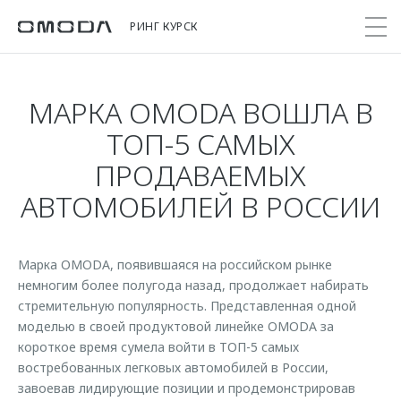
РИНГ КУРСК
МАРКА OMODA ВОШЛА В
Покупателям
Мир OMODA
Владельцам
Модели
ТОП-5 САМЫХ
ПРОДАВАЕМЫХ
C5
Выбор и покупка
Сервис
О бренде
АВТОМОБИЛЕЙ В РОССИИ
от 2 299 000 ₽*
Сравнить комплектации
Записаться на сервис
Новости
Записаться на тест-драйв
Кузовной ремонт
Онлайн-сервисы
C7
Cпецпредложения
Марка OMODA, появившаяся на российском рынке
Поддержка
Приложение O&J
от 2 739 000 ₽*
немногим более полугода назад, продолжает набирать
Прайс-листы
Помощь на дороге
Клуб владельцев OMODA
стремительную популярность. Представленная одной
OMODA Лизинг
моделью в своей продуктовой линейке OMODA за
Гарантия
Бренд JAECOO
короткое время сумела войти в ТОП-5 самых
Кредит и страхование
Дополнительная техническая поддержка
востребованных легковых автомобилей в России,
Правовая информация
Кредитные программы
Руководства по эксплуатации
завоевав лидирующие позиции и продемонстрировав