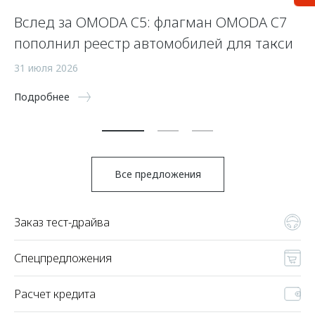
Вслед за OMODA C5: флагман OMODA C7
С
пополнил реестр автомобилей для такси
п
а
31 июля 2026
5 
Подробнее
По
Все предложения
Заказ тест-драйва
Спецпредложения
Расчет кредита