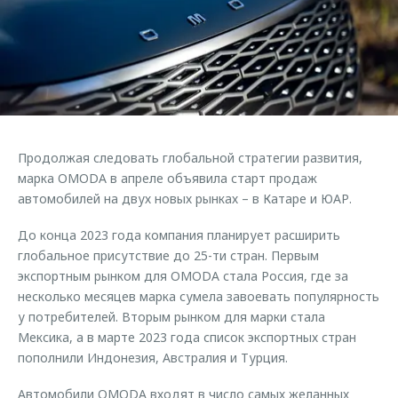
Страхование
Клиентская поддержка
Обратная связь
Кредитный калькулятор
O&J Автоклуб
Аксессуары
Клуб владельцев OMODA
Одежда и сувениры
Приложение O&J
Оригинальные аксессуары
Аксессуары
Продолжая следовать глобальной стратегии развития,
Запчасти
Одежда и сувениры
марка OMODA в апреле объявила старт продаж
автомобилей на двух новых рынках – в Катаре и ЮАР.
Трейд-ин
Оригинальные аксессуары
Калькулятор трейд-ин
Запчасти
До конца 2023 года компания планирует расширить
глобальное присутствие до 25-ти стран. Первым
экспортным рынком для OMODA стала Россия, где за
несколько месяцев марка сумела завоевать популярность
у потребителей. Вторым рынком для марки стала
Мексика, а в марте 2023 года список экспортных стран
пополнили Индонезия, Австралия и Турция.
Автомобили OMODA входят в число самых желанных