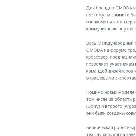
Для брендов OMODA и 
поэтому на саммите бы
ознакомиться с интер
коммуникацию внутри 
Весь Международный с
OMODA на форуме пред
кроссовер, предназнач
позволяет участникам 
командой дизайнеров и
отраслевыми экспертам
Помимо новых моделей
том числе из области 
(Dorry) и второго (Ar
они были созданы сов
Бионическая роботизи
тех случаях, когда за