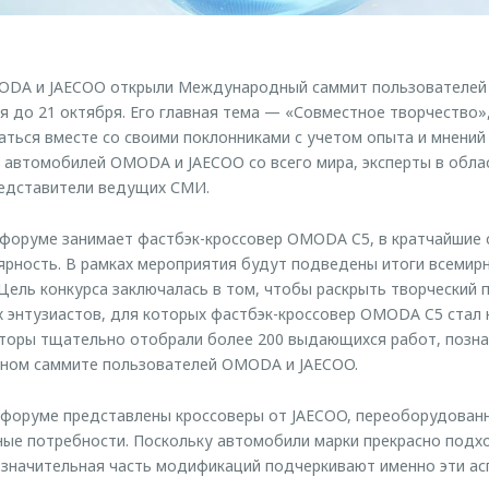
ODA и JAECOO открыли Международный саммит пользователей 2
 до 21 октября. Его главная тема — «Совместное творчество»
аться вместе со своими поклонниками с учетом опыта и мнений 
 автомобилей OMODA и JAECOO со всего мира, эксперты в обла
редставители ведущих СМИ.
 форуме занимает фастбэк-кроссовер OMODA C5, в кратчайшие 
ность. В рамках мероприятия будут подведены итоги всемирн
Цель конкурса заключалась в том, чтобы раскрыть творческий 
х энтузиастов, для которых фастбэк-кроссовер OMODA C5 стал
аторы тщательно отобрали более 200 выдающихся работ, позна
ом саммите пользователей OMODA и JAECOO.
форуме представлены кроссоверы от JAECOO, переоборудован
ые потребности. Поскольку автомобили марки прекрасно подх
 значительная часть модификаций подчеркивают именно эти ас