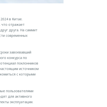
024 в Китае.
, что отражает
друг друга. На саммит
сти современных
сроки завоевавший
ого конкурса по
потенциал поклонников
 настоящим источником
комиться с которыми
ные пользователями
одят для активного
пекты эксплуатации.