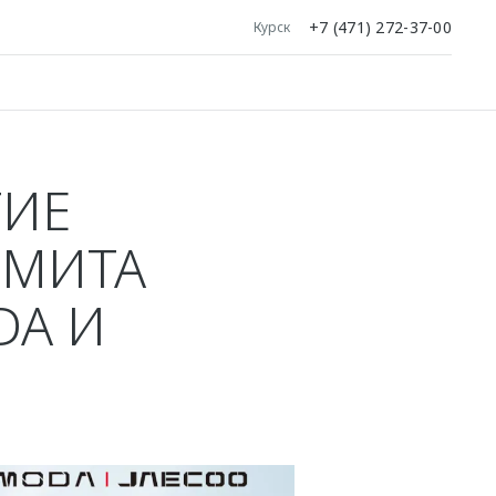
+7 (471) 272-37-00
Курск
ТИЕ
ММИТА
DA И