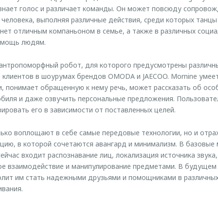
ознает голос и различает команды. Он может повсюду сопровож
 человека, выполняя различные действия, среди которых танцы
анет отличным компаньоном в семье, а также в различных социа
омощь людям.
антропоморфный робот, для которого предусмотрены различные
я клиентов в шоурумах брендов OMODA и JAECOO. Mornine уме
и, понимает обращенную к нему речь, может рассказать об осо
биля и даже озвучить персональные предложения. Пользовател
зировать его в зависимости от поставленных целей.
ько воплощают в себе самые передовые технологии, но и отр
цию, в которой сочетаются авангард и минимализм. В базовые
йчас входит распознавание лиц, локализация источника звука,
ое взаимодействие и манипулирование предметами. В будущем
олит им стать надежными друзьями и помощниками в различных 
ивания.