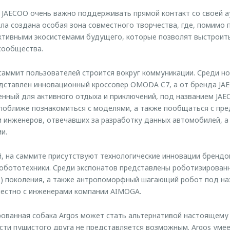
JAECOO очень важно поддерживать прямой контакт со своей а
ла создана особая зона совместного творчества, где, помимо 
активными экосистемами будущего, которые позволят выстрои
сообщества.
аммит пользователей строится вокруг коммуникации. Среди но
ставлен инновационный кроссовер OMODA C7, а от бренда JA
енный для активного отдыха и приключений, под названием JAE
поближе познакомиться с моделями, а также пообщаться с пр
 инженеров, отвечавших за разработку данных автомобилей, а
и.
, на саммите присутствуют технологические инновации брендо
робототехники. Среди экспонатов представлены роботизирован
gos) поколения, а также антропоморфный шагающий робот под на
местно с инженерами компании AIMOGA.
рованная собака Argos может стать альтернативой настоящем
вести пушистого друга не представляется возможным. Argos уме