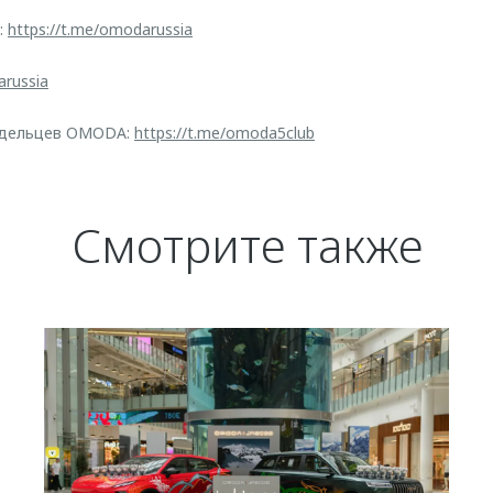
:
https://t.me/omodarussia
arussia
адельцев OMODA:
https://t.me/omoda5club
Смотрите также