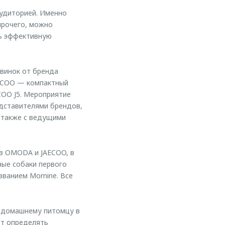
удиторией. Именно
прочего, можно
ть эффективную
винок от бренда
ECOO — компактный
COO J5. Мероприятие
едставителями брендов,
 также с ведущими
в OMODA и JAECOO, в
ные собаки первого
званием Mornine. Все
у домашнему питомцу в
ет определять