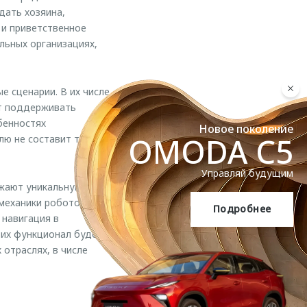
дать хозяина,
 и приветственное
льных организациях,
 сценарии. В их числе
ет поддерживать
бенностях
Новое поколение
OMODA C5
ю не составит труда
Управляй будущим
ажают уникальную
 механики роботов от
Подробнее
OMODA C5
 навигация в
 их функционал будет
отраслях, в числе