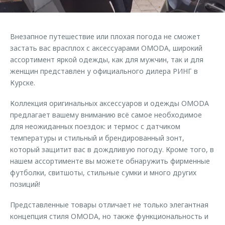
Страхование
Клиентская поддержка
Обратная связь
Кредитный калькулятор
O&J Автоклуб
Внезапное путешествие или плохая погода не сможет
Аксессуары
Клуб владельцев OMODA
застать вас врасплох с аксессуарами OMODA, широкий
ассортимент яркой одежды, как для мужчин, так и для
Одежда и сувениры
Приложение O&J
женщин представлен у официального дилера РИНГ в
Оригинальные аксессуары
Курске.
Аксессуары
Запчасти
Одежда и сувениры
Коллекция оригинальных аксессуаров и одежды OMODA
Трейд-ин
предлагает вашему вниманию всё самое необходимое
Оригинальные аксессуары
для неожиданных поездок: и термос с датчиком
Калькулятор трейд-ин
Запчасти
температуры и стильный и брендированный зонт,
который защитит вас в дождливую погоду. Кроме того, в
нашем ассортименте вы можете обнаружить фирменные
футболки, свитшоты, стильные сумки и много других
позиций!
Представленные товары отличает не только элегантная
концепция стиля OMODA, но также функциональность и