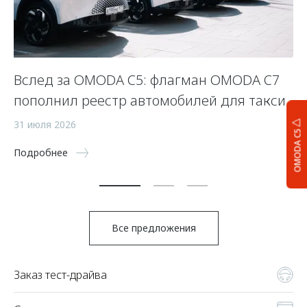
Вслед за OMODA C5: флагман OMODA C7
С
пополнил реестр автомобилей для такси
п
а
31 июля 2026
OMODA C5
5 
Подробнее
По
Все предложения
Заказ тест-драйва